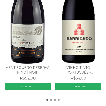
VENTISQUERO RESERVA
VINHO TINTO
PINOT NOIR
PORTUGUÊS -
BARRICADO
R$92,00
R$54,00