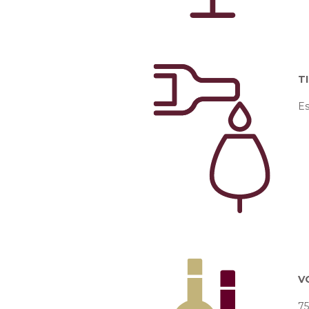
T
E
V
75