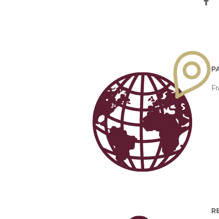
P
Fr
R