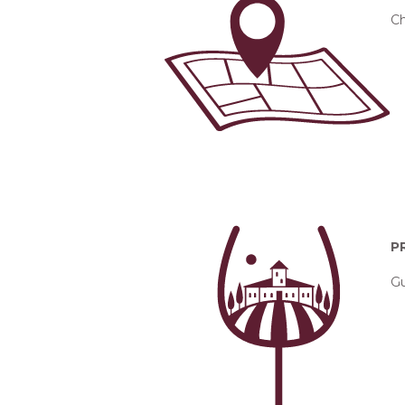
C
P
G