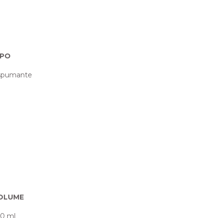
IPO
spumante
OLUME
0 ml