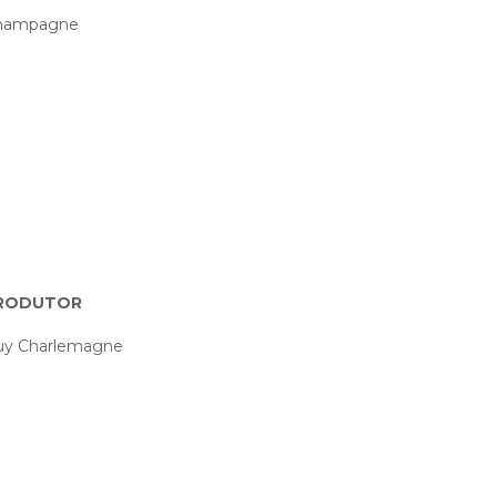
hampagne
RODUTOR
uy Charlemagne