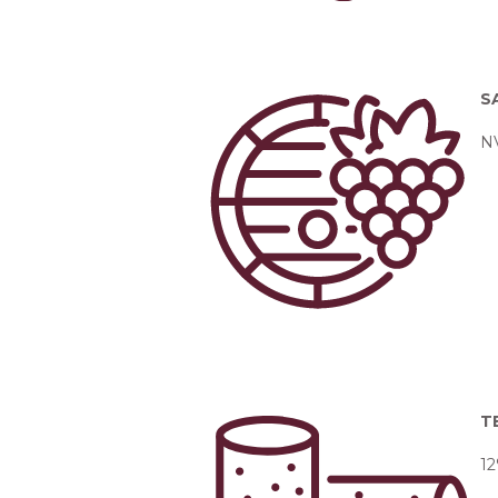
S
NV
T
12