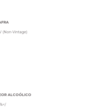
AFRA
 (Non-Vintage)
EOR ALCOÓLICO
%</