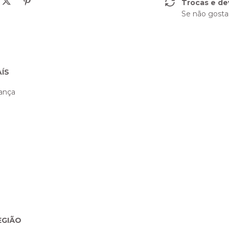
Trocas e de
Se não gostar
AÍS
ança
EGIÃO